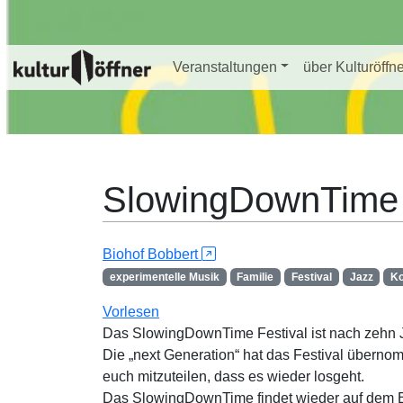
Veranstaltungen
über Kulturöffn
SlowingDownTime
Biohof Bobbert
experimentelle Musik
Familie
Festival
Jazz
Ko
Vorlesen
Das SlowingDownTime Festival ist nach zehn 
Die „next Generation“ hat das Festival übernom
euch mitzuteilen, dass es wieder losgeht.
Das SlowingDownTime findet wieder auf dem B