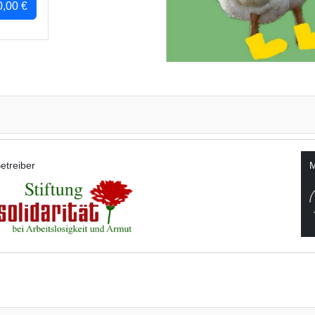
0,00 €
etreiber
M