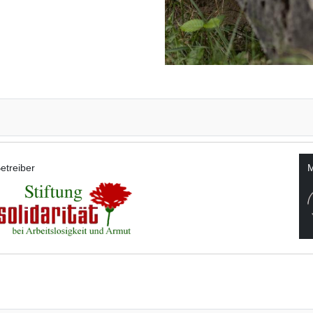
etreiber
M