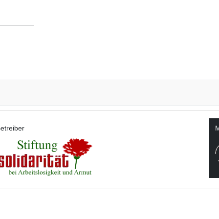
etreiber
M