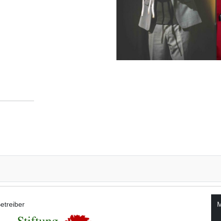
etreiber
M